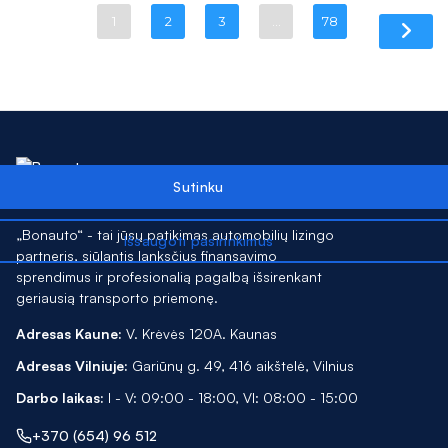
1
2
3
…
78
„Bonauto“ - tai jūsų patikimas automobilių lizingo
partneris, siūlantis lanksčius finansavimo
sprendimus ir profesionalią pagalbą išsirenkant
geriausią transporto priemonę.
Adresas Kaune:
V. Krėvės 120A. Kaunas
Adresas Vilniuje:
Gariūnų g. 49, 416 aikštelė, Vilnius
Darbo laikas:
I - V: 09:00 - 18:00, VI: 08:00 - 15:00
+370 (654) 96 512