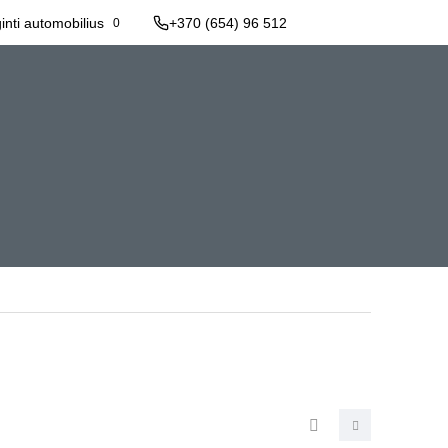
inti automobilius
+370 (654) 96 512
+ Pildyti paraišką
0