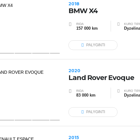
2018
BMW X4
RIDA
KURO TIP
157 000 km
Dyzelin
PALYGINTI
2020
Land Rover Evoque
RIDA
KURO TIP
83 000 km
Dyzelin
PALYGINTI
2015