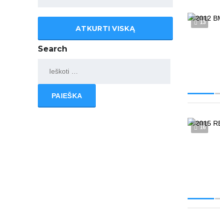
13
ATKURTI VISKĄ
Search
Ieškoti:
16