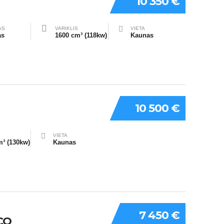
10 350 €
AS
VARIKLIS
VIETA
as
1600 cm³ (118kw)
Kaunas
10 500 €
S
VIETA
m³ (130kw)
Kaunas
7 450 €
CO