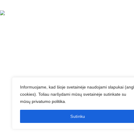
Pu
Ap
Au
„Bonauto“ - tai jūsų patikimas automobilių lizingo
partneris, siūlantis lanksčius finansavimo
Pa
sprendimus ir profesionalią pagalbą išsirenkant
geriausią transporto priemonę.
Ko
Na
Adresas Kaune:
V. Krėvės 120A. Kaunas
Pr
Adresas Vilniuje:
Gariūnų g. 49, 416 aikštelė, Vilnius
Darbo laikas:
I - V: 09:00 - 18:00, VI: 08:00 - 15:00
Informuojame, kad šioje svetainėje naudojami slapukai (angl
cookies). Toliau naršydami mūsų svetainėje sutinkate su
+370 (654) 96 512
mūsų
privatumo politika
.
info@bonauto.lt
Sutinku