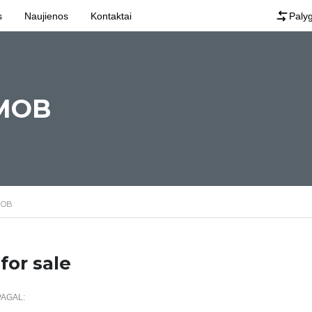
s
Naujienos
Kontaktai
Palyg
MOB
MOB
for sale
PAGAL: