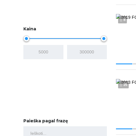
8
Kaina
25
Paieška pagal frazę