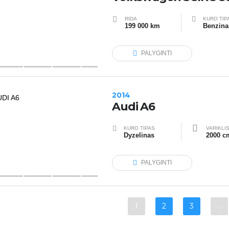
RIDA
KURO TIP
199 000 km
Benzina
PALYGINTI
2014
Audi A6
KURO TIPAS
VARIKLI
Dyzelinas
2000 c
PALYGINTI
1
2
3
…