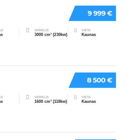
9 999 €
AS
VARIKLIS
VIETA
as
3000 cm³ (230kw)
Kaunas
8 500 €
AS
VARIKLIS
VIETA
as
1600 cm³ (118kw)
Kaunas