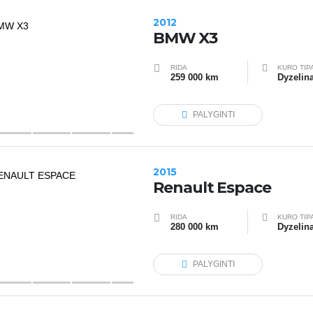
2012
BMW X3
RIDA
KURO TIP
259 000 km
Dyzelin
PALYGINTI
2015
Renault Espace
RIDA
KURO TIP
280 000 km
Dyzelin
PALYGINTI