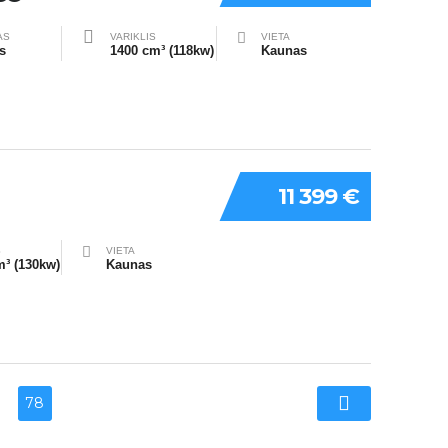
AS
VARIKLIS
VIETA
s
1400 cm³ (118kw)
Kaunas
11 399 €
S
VIETA
m³ (130kw)
Kaunas
78