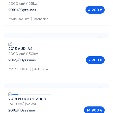
A3
2000 cm³ (125kw)
2010
Dyzelinas
4 200 €
A4
314 000 km
Mechaninė
A4 Allroad
A5
A6
Parduota
A6 Allroad
2013 AUDI A4
2000 cm³ (130kw)
A7
2013
Dyzelinas
7 900 €
Alhambra
298 000 km
Automatinė
Altea XL
Antara
Nuo 249 € / mėn
Arteon
2018 PEUGEOT 3008
1500 cm³ (96kw)
Astra
2018
Dyzelinas
14 900 €