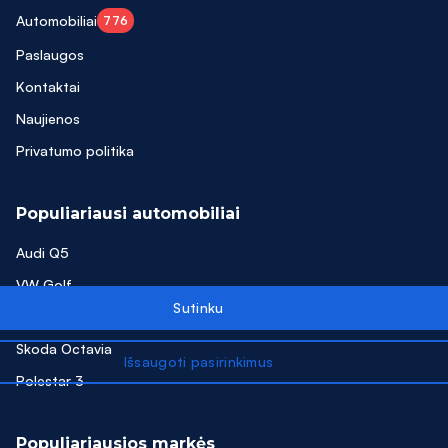
Automobiliai
776
Evoque
Paslaugos
F Pace
Kontaktai
Focus
Naujienos
FORMENTOR
Privatumo politika
Freelander
Populiariausi automobiliai
Freemont
Audi Q5
Galaxy
VW Golf
GL350
Toyota Yaris
GLA220
Skoda Octavia
GLC220
Polestar 3
GLK220
Populiariausios markės