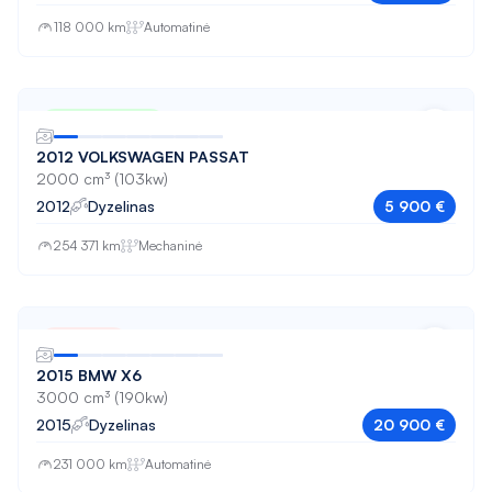
ASX
118 000 km
Automatinė
ATECA
ATECA FR
Nuo 99 € / mėn
Auris
2012 VOLKSWAGEN PASSAT
Avensis
2000 cm³ (103kw)
2012
Dyzelinas
5 900 €
B180
254 371 km
Mechaninė
B200
C-HR
Parduota
C-MAX
2015 BMW X6
C200
3000 cm³ (190kw)
2015
Dyzelinas
20 900 €
C220
231 000 km
Automatinė
C250