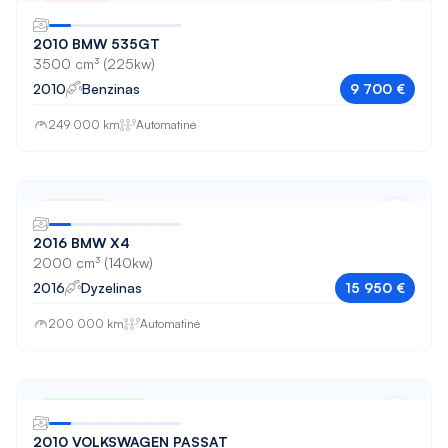
Parduota
Porsche
525
2010 BMW 535GT
Renault
3500 cm³ (225kw)
530
2010
Benzinas
9 700 €
SEAT
530 GT
249 000 km
Automatinė
Skoda
535
Tesla
535 GT
Toyota
Parduota
540
2016 BMW X4
Volkswagen
6
2000 cm³ (140kw)
2016
Dyzelinas
15 950 €
Volvo
730
200 000 km
Automatinė
740
750
A180
Nuo 70 € / mėn
2010 VOLKSWAGEN PASSAT