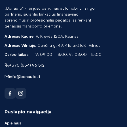
CX-7
„Bonauto“ - tai jūsų patikimas automobilių lizingo
partneris, siūlantis lanksčius finansavimo
CX5
sprendimus ir profesionalią pagalbą išsirenkant
geriausią transporto priemonę.
Discovery
Adresas Kaune:
V. Krėvės 120A. Kaunas
DS7 CROSSBACK
Adresas Vilniuje:
Gariūnų g. 49, 416 aikštelė, Vilnius
E PACE
Darbo laikas:
I - V: 09:00 - 18:00, VI: 08:00 - 15:00
E220
+370 (654) 96 512
E400
info@bonauto.lt
Eclipse Cross
ENYAQ
EOS
Puslapio navigacija
EQC
Apie mus
Espace