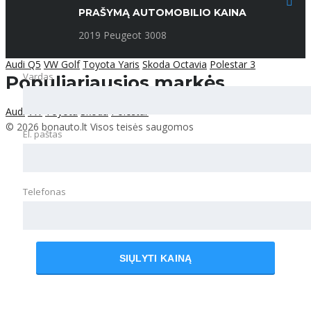
Apie mus
Automobiliai
776
Paslaugos
Kontaktai
Naujienos
PRAŠYMĄ AUTOMOBILIO KAINA
Privatumo politika
Populiariausi automobiliai
2019 Peugeot 3008
Audi Q5
VW Golf
Toyota Yaris
Skoda Octavia
Polestar 3
Vardas
Populiariausios markės
Audi
VW
Toyota
Skoda
Polestar
© 2026 bonauto.lt Visos teisės saugomos
El. paštas
Telefonas
SIŲLYTI KAINĄ