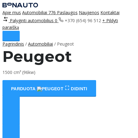
Apie mus
Automobiliai
776
Paslaugos
Naujienos
Kontaktai
Palyginti automobilius
0
+370 (654) 96 512
+ Pildyti
paraišką
Pagrindinis
/
Automobiliai
/
Peugeot
Peugeot
1500 cm³ (96kw)
PARDUOTA
DIDINTI