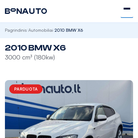
Pagrindinis
Automobiliai
2010 BMW X6
/
/
2010 BMW X6
3000 cm³ (180kw)
PARDUOTA