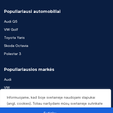
Populiariausi automobiliai
Audi Q5
VW Golf
Toyota Yaris
Skoda Octavia
Polestar 3
Populiariausios markės
Audi
VW
Toyota
Informuojame, kad šioje svetainėje naudojami slapukai
(angl. cookies). Toliau naršydami mūsų svetainėje sutinkate
Skoda
su mūsų
privatumo politika
.
Polestar