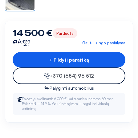
14 500 €
Parduota
Gauti lizingo pasiūlymą
+ Pildyti paraišką
+370 (654) 96 512
Palyginti automobilius
Pavyzdys: skolinantis 6 000 €, kai sutartis sudaroma 60 mėn.,
BVKKMN – 14,9 %. Galutinės sąlygos – pagal individualų
vertinimą.