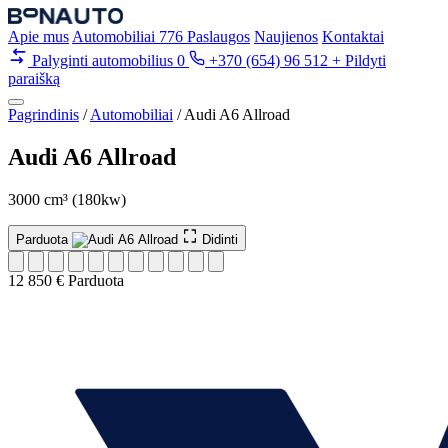
Apie mus
Automobiliai
776
Paslaugos
Naujienos
Kontaktai
Palyginti automobilius
0
+370 (654) 96 512
+ Pildyti
paraišką
Pagrindinis
/
Automobiliai
/
Audi A6 Allroad
Audi A6 Allroad
3000 cm³ (180kw)
Parduota
Didinti
12 850 €
Parduota