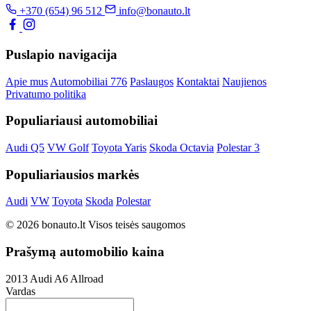
+370 (654) 96 512
info@bonauto.lt
Puslapio navigacija
Apie mus
Automobiliai
776
Paslaugos
Kontaktai
Naujienos
Privatumo politika
Populiariausi automobiliai
Audi Q5
VW Golf
Toyota Yaris
Skoda Octavia
Polestar 3
Populiariausios markės
Audi
VW
Toyota
Skoda
Polestar
© 2026 bonauto.lt Visos teisės saugomos
Prašymą automobilio kaina
2013 Audi A6 Allroad
Vardas