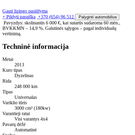
Gauti lizingo pasiūlymą
+ Pildyti paraišką
+370 (654) 96 512
Palyginti automobilius
Pavyzdys: skolinantis 6 000 €, kai sutartis sudaroma 60 mėn.,
BVKKMN – 14,9 %. Galutinės sąlygos – pagal individualų
vertinimą.
Techninė informacija
Metai
2013
Kuro tipas
Dyzelinas
Rida
248 000 km
Tipas
Universalas
Variklio tūris
3000 cm³ (180kw)
Varantieji ratai
Visi varantys 4x4
Pavarų dėžė
Automatinė