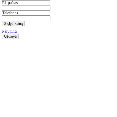
El. paštas
Telefonas
Siųlyti kainą
Palyginti
Uždaryti