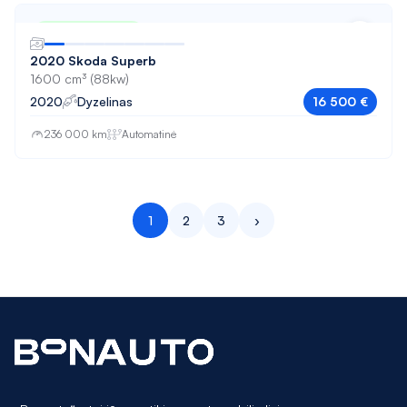
Nuo 275 € / mėn
2020 Skoda Superb
1600 cm³ (88kw)
2020
Dyzelinas
16 500 €
236 000 km
Automatinė
1
2
3
›