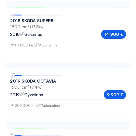
Porsche
Nuo 249 € / mėn
Renault
2018 SKODA SUPERB
1800 cm³ (132kw)
SEAT
2018
Benzinas
14 900 €
Skoda
113 000 km
Automatinė
Tesla
Toyota
Nuo 167 € / mėn
Volkswagen
2019 SKODA OCTAVIA
1600 cm³ (77kw)
Volvo
2019
Dyzelinas
9 999 €
209 000 km
Automatinė
Nuo 192 € / mėn