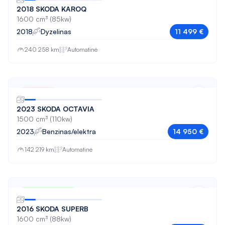
2018 SKODA KAROQ
1600 cm³ (85kw)
2018
Dyzelinas
11 499 €
240 258 km
Automatinė
Parduota
2023 SKODA OCTAVIA
1500 cm³ (110kw)
2023
Benzinas/elektra
14 950 €
142 219 km
Automatinė
Nuo 183 € / mėn
2016 SKODA SUPERB
1600 cm³ (88kw)