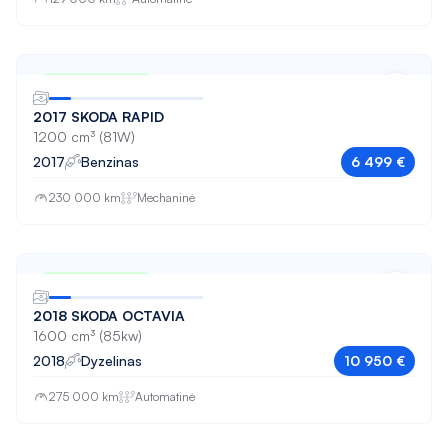
Nuo 109 € / mėn
2017 SKODA RAPID
1200 cm³ (81W)
2017
Benzinas
6 499 €
230 000 km
Mechaninė
Nuo 183 € / mėn
2018 SKODA OCTAVIA
1600 cm³ (85kw)
2018
Dyzelinas
10 950 €
275 000 km
Automatinė