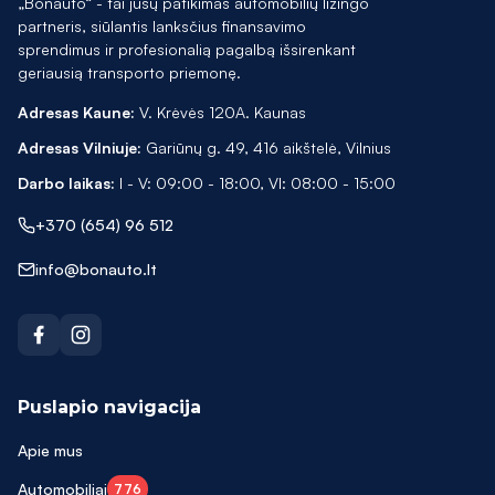
„Bonauto“ - tai jūsų patikimas automobilių lizingo
partneris, siūlantis lanksčius finansavimo
sprendimus ir profesionalią pagalbą išsirenkant
geriausią transporto priemonę.
Adresas Kaune:
V. Krėvės 120A. Kaunas
Adresas Vilniuje:
Gariūnų g. 49, 416 aikštelė, Vilnius
Darbo laikas:
I - V: 09:00 - 18:00, VI: 08:00 - 15:00
+370 (654) 96 512
info@bonauto.lt
Puslapio navigacija
Apie mus
Automobiliai
776