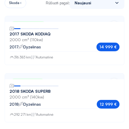
×
Naujausi
Skoda
Rūšiuoti pagal:
Jeep
Kia
Nuo 250 € / mėn
Land Rover
2017 SKODA KODIAQ
Lexus
2000 cm³ (110kw)
2017
Dyzelinas
14 999 €
Mazda
316 383 km
Automatinė
Mercedes-Benz
Mini
Mitsubishi
Nuo 217 € / mėn
2018 SKODA SUPERB
Nissan
2000 cm³ (140kw)
Opel
2018
Dyzelinas
12 999 €
Peugeot
292 271 km
Automatinė
POLESTAR