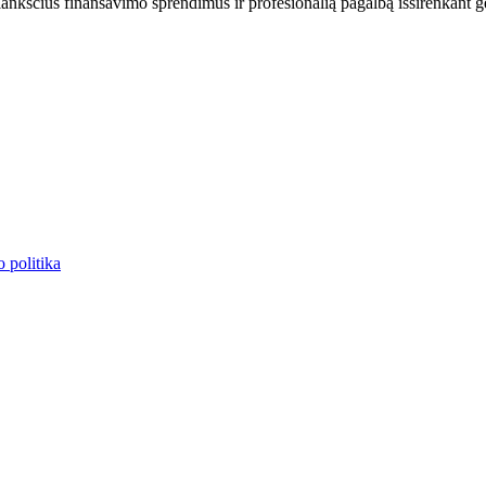
s lanksčius finansavimo sprendimus ir profesionalią pagalbą išsirenkant g
 politika