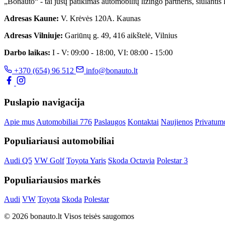
„Bonauto“ - tai jūsų patikimas automobilių lizingo partneris, siūlanti
Adresas Kaune:
V. Krėvės 120A. Kaunas
Adresas Vilniuje:
Gariūnų g. 49, 416 aikštelė, Vilnius
Darbo laikas:
I - V: 09:00 - 18:00, VI: 08:00 - 15:00
+370 (654) 96 512
info@bonauto.lt
Puslapio navigacija
Apie mus
Automobiliai
776
Paslaugos
Kontaktai
Naujienos
Privatumo
Populiariausi automobiliai
Audi Q5
VW Golf
Toyota Yaris
Skoda Octavia
Polestar 3
Populiariausios markės
Audi
VW
Toyota
Skoda
Polestar
© 2026 bonauto.lt Visos teisės saugomos