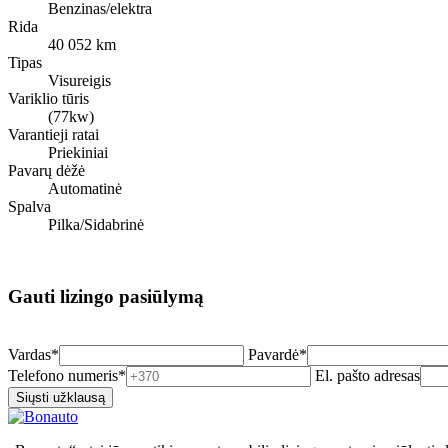
Benzinas/elektra
Rida
40 052 km
Tipas
Visureigis
Variklio tūris
(77kw)
Varantieji ratai
Priekiniai
Pavarų dėžė
Automatinė
Spalva
Pilka/Sidabrinė
Gauti lizingo pasiūlymą
Vardas*
Pavardė*
Telefono numeris*
El. pašto adresas
Siųsti užklausą