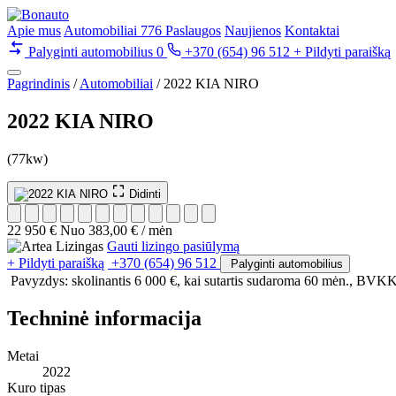
Apie mus
Automobiliai
776
Paslaugos
Naujienos
Kontaktai
Palyginti automobilius
0
+370 (654) 96 512
+ Pildyti paraišką
Pagrindinis
/
Automobiliai
/
2022 KIA NIRO
2022 KIA NIRO
(77kw)
Didinti
22 950 €
Nuo 383,00 € / mėn
Gauti lizingo pasiūlymą
+ Pildyti paraišką
+370 (654) 96 512
Palyginti automobilius
Pavyzdys: skolinantis 6 000 €, kai sutartis sudaroma 60 mėn., BVKK
Techninė informacija
Metai
2022
Kuro tipas