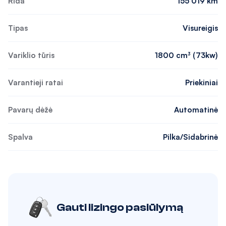
Rida
155 019 km
Tipas
Visureigis
Variklio tūris
1800 cm³ (73kw)
Varantieji ratai
Priekiniai
Pavarų dėžė
Automatinė
Spalva
Pilka/Sidabrinė
Gauti lizingo pasiūlymą