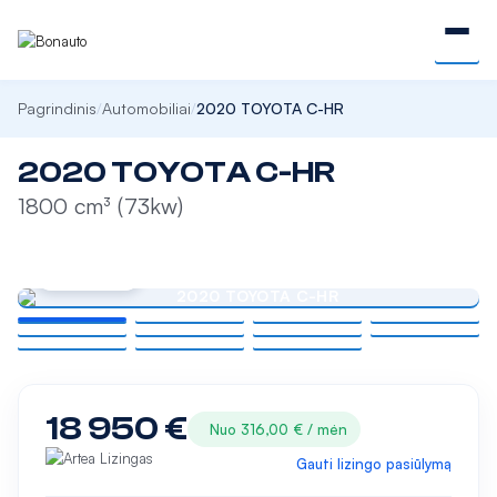
Pagrindinis
Automobiliai
2020 TOYOTA C-HR
/
/
2020 TOYOTA C-HR
1800 cm³ (73kw)
DIDINTI
18 950 €
Nuo 316,00 € / mėn
Gauti lizingo pasiūlymą