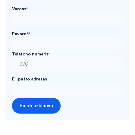
Vardas*
Pavardė*
Telefono numeris*
El. pašto adresas
Siųsti užklausą