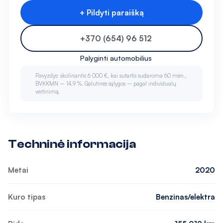
+ Pildyti paraišką
+370 (654) 96 512
Palyginti automobilius
Pavyzdys: skolinantis 6 000 €, kai sutartis sudaroma 60 mėn.,
BVKKMN – 14,9 %. Galutinės sąlygos – pagal individualų
vertinimą.
Techninė informacija
Metai
2020
Kuro tipas
Benzinas/elektra