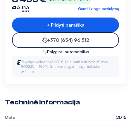
Gauti lizingo pasiūlymą
+ Pildyti paraišką
+370 (654) 96 512
Palyginti automobilius
Pavyzdys: skolinantis 6 000 €, kai sutartis sudaroma 60 mėn.,
BVKKMN – 14,9 %. Galutinės sąlygos – pagal individualų
vertinimą.
Techninė informacija
Metai
2015