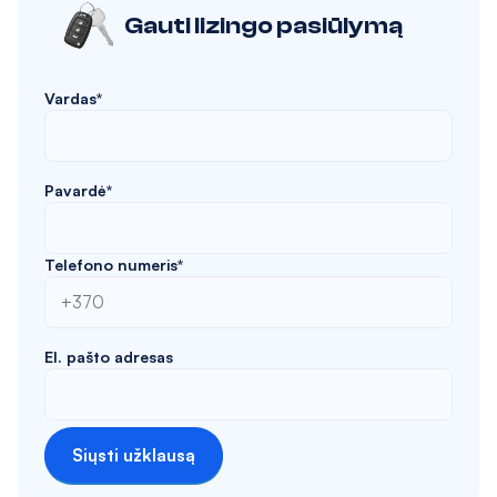
Gauti lizingo pasiūlymą
Vardas*
Pavardė*
Telefono numeris*
El. pašto adresas
Siųsti užklausą