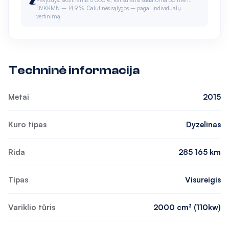
Pavyzdys: skolinantis 6 000 €, kai sutartis sudaroma 60 mėn.,
BVKKMN – 14,9 %. Galutinės sąlygos – pagal individualų
vertinimą.
Techninė informacija
Metai
2015
Kuro tipas
Dyzelinas
Rida
285 165 km
Tipas
Visureigis
Variklio tūris
2000 cm³ (110kw)