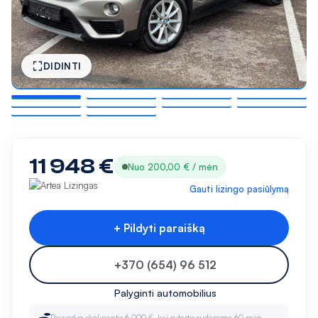
DIDINTI
11 948 €
Nuo 200,00 € / mėn
Gauti lizingo pasiūlymą
+ Pildyti paraišką
+370 (654) 96 512
Palyginti automobilius