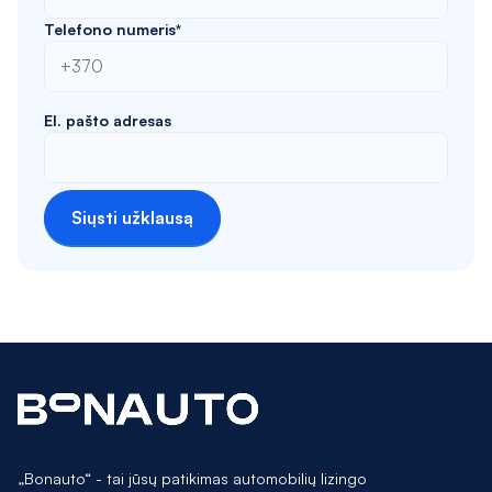
Telefono numeris*
El. pašto adresas
Siųsti užklausą
„Bonauto“ - tai jūsų patikimas automobilių lizingo