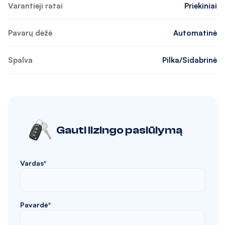
Varantieji ratai
Priekiniai
Pavarų dėžė
Automatinė
Spalva
Pilka/Sidabrinė
Gauti lizingo pasiūlymą
Vardas*
Pavardė*