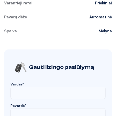
Varantieji ratai
Priekiniai
Pavarų dėžė
Automatinė
Spalva
Mėlyna
Gauti lizingo pasiūlymą
Vardas*
Pavardė*