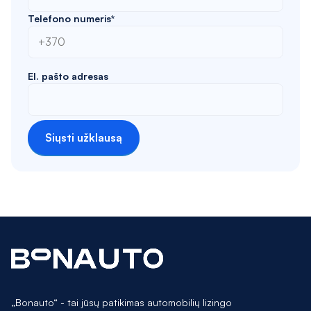
Telefono numeris*
El. pašto adresas
Siųsti užklausą
„Bonauto“ - tai jūsų patikimas automobilių lizingo