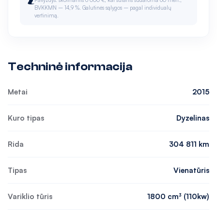
Pavyzdys: skolinantis 6 000 €, kai sutartis sudaroma 60 mėn.,
BVKKMN – 14,9 %. Galutinės sąlygos – pagal individualų
vertinimą.
Techninė informacija
Metai
2015
Kuro tipas
Dyzelinas
Rida
304 811 km
Tipas
Vienatūris
Variklio tūris
1800 cm³ (110kw)