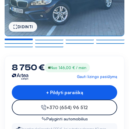
DIDINTI
8 750 €
Nuo 146,00 € / mėn
Gauti lizingo pasiūlymą
+ Pildyti paraišką
+370 (654) 96 512
Palyginti automobilius