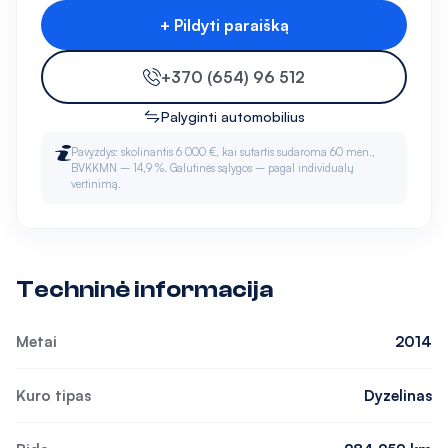
+ Pildyti paraišką
+370 (654) 96 512
Palyginti automobilius
Pavyzdys: skolinantis 6 000 €, kai sutartis sudaroma 60 mėn.,
BVKKMN – 14,9 %. Galutinės sąlygos – pagal individualų
vertinimą.
Techninė informacija
Metai
2014
Kuro tipas
Dyzelinas