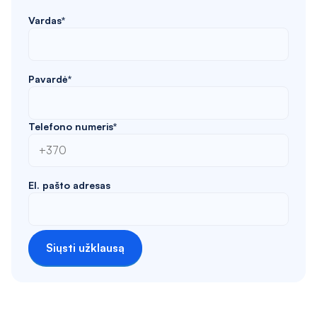
Vardas*
Pavardė*
Telefono numeris*
El. pašto adresas
Siųsti užklausą