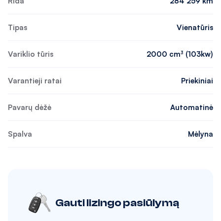
Rida
284 259 km
Tipas
Vienatūris
Variklio tūris
2000 cm³ (103kw)
Varantieji ratai
Priekiniai
Pavarų dėžė
Automatinė
Spalva
Mėlyna
Gauti lizingo pasiūlymą