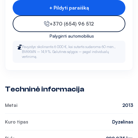
+ Pildyti paraišką
+370 (654) 96 512
Palyginti automobilius
Pavyzdys: skolinantis 6 000 €, kai sutartis sudaroma 60 mėn.,
BVKKMN – 14,9 %. Galutinės sąlygos – pagal individualų
vertinimą.
Techninė informacija
Metai
2013
Kuro tipas
Dyzelinas