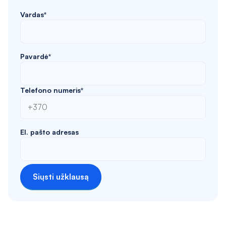
Vardas*
Pavardė*
Telefono numeris*
El. pašto adresas
Siųsti užklausą