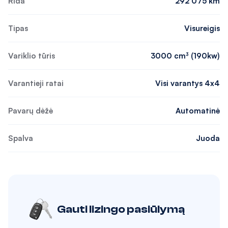
Rida
292 075 km
Tipas
Visureigis
Variklio tūris
3000 cm³ (190kw)
Varantieji ratai
Visi varantys 4x4
Pavarų dėžė
Automatinė
Spalva
Juoda
Gauti lizingo pasiūlymą