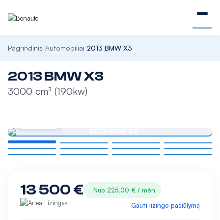
Pagrindinis
Automobiliai
2013 BMW X3
/
/
2013 BMW X3
3000 cm³ (190kw)
DIDINTI
13 500 €
Nuo 225,00 € / mėn
Gauti lizingo pasiūlymą