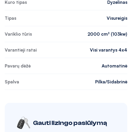
Kuro tipas
Dyzelinas
Tipas
Visureigis
Variklio tūris
2000 cm³ (103kw)
Varantieji ratai
Visi varantys 4x4
Pavarų dėžė
Automatinė
Spalva
Pilka/Sidabrinė
Gauti lizingo pasiūlymą