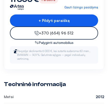
Gauti lizingo pasiūlymą
+ Pildyti paraišką
+370 (654) 96 512
Palyginti automobilius
Pavyzdys: skolinantis 6 000 €, kai sutartis sudaroma 60 mėn.,
BVKKMN – 14,9 %. Galutinės sąlygos – pagal individualų
vertinimą.
Techninė informacija
Metai
2012