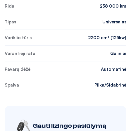
Rida
238 000 km
Tipas
Universalas
Variklio tūris
2200 cm³ (125kw)
Varantieji ratai
Galiniai
Pavarų dėžė
Automatinė
Spalva
Pilka/Sidabrinė
Gauti lizingo pasiūlymą