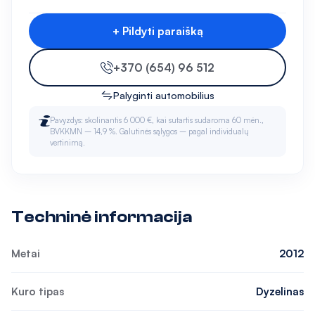
+ Pildyti paraišką
+370 (654) 96 512
Palyginti automobilius
Pavyzdys: skolinantis 6 000 €, kai sutartis sudaroma 60 mėn.,
BVKKMN – 14,9 %. Galutinės sąlygos – pagal individualų
vertinimą.
Techninė informacija
Metai
2012
Kuro tipas
Dyzelinas