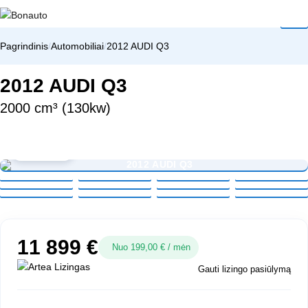
Pagrindinis
/
Automobiliai
/
2012 AUDI Q3
2012 AUDI Q3
2000 cm³ (130kw)
DIDINTI
11 899 €
Nuo 199,00 € / mėn
Gauti lizingo pasiūlymą
+ Pildyti paraišką