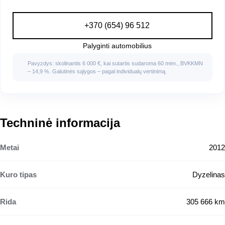
+370 (654) 96 512
Palyginti automobilius
Pavyzdys: skolinantis 6 000 €, kai sutartis sudaroma 60 mėn., BVKKMN
– 14,9 %. Galutinės sąlygos – pagal individualų vertinimą.
Techninė informacija
Metai
2012
Kuro tipas
Dyzelinas
Rida
305 666 km