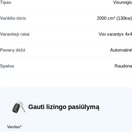
Tipas
Visureigis
Variklio tūris
2000 cm³ (130kw)
Varantieji ratai
Visi varantys 4x4
Pavarų dėžė
Automatinė
Spalva
Raudona
Gauti lizingo pasiūlymą
Vardas*