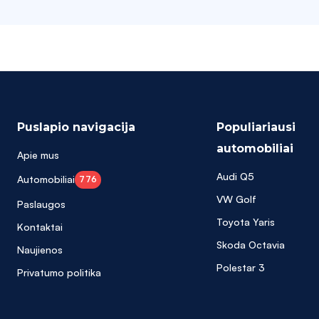
Puslapio navigacija
Populiariausi
automobiliai
Apie mus
Audi Q5
Automobiliai
776
VW Golf
Paslaugos
Toyota Yaris
Kontaktai
Skoda Octavia
Naujienos
Polestar 3
Privatumo politika