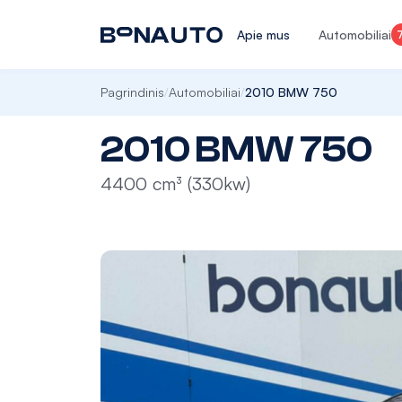
Apie mus
Automobiliai
Pagrindinis
Automobiliai
2010 BMW 750
/
/
2010 BMW 750
4400 cm³ (330kw)