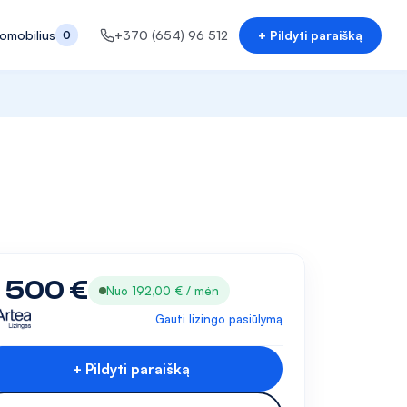
tomobilius
+370 (654) 96 512
+ Pildyti paraišką
0
1 500 €
Nuo 192,00 € / mėn
Gauti lizingo pasiūlymą
+ Pildyti paraišką