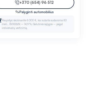
+370 (654) 96 512
Palyginti automobilius
Pavyzdys: skolinantis 6 000 €, kai sutartis sudaroma 60
mėn., BVKKMN – 14,9 %. Galutinės sąlygos – pagal
individualų vertinimą.