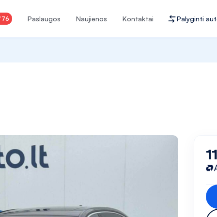
Paslaugos
Naujienos
Kontaktai
Palyginti au
776
1