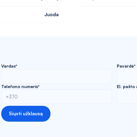
Juoda
Vardas*
Pavardė*
Telefono numeris*
El. pašto
Siųsti užklausą