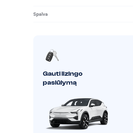
Spalva
Gauti lizingo
pasiūlymą