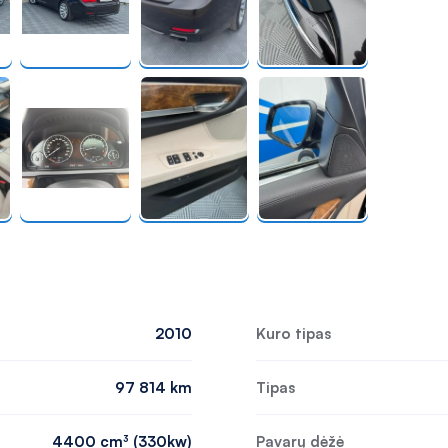
2010
Kuro tipas
97 814 km
Tipas
4400 cm³ (330kw)
Pavarų dėžė