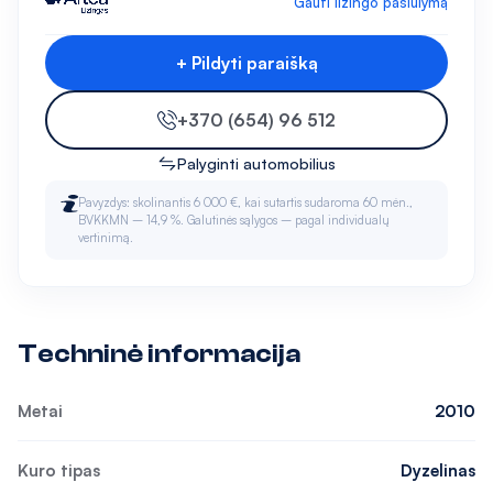
Gauti lizingo pasiūlymą
+ Pildyti paraišką
+370 (654) 96 512
Palyginti automobilius
Pavyzdys: skolinantis 6 000 €, kai sutartis sudaroma 60 mėn.,
BVKKMN – 14,9 %. Galutinės sąlygos – pagal individualų
vertinimą.
Techninė informacija
Metai
2010
Kuro tipas
Dyzelinas