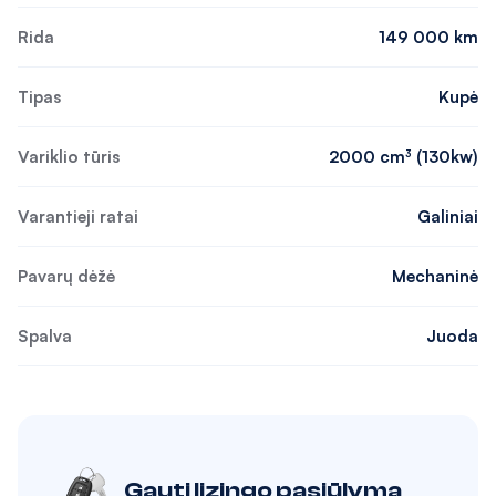
Rida
149 000 km
Tipas
Kupė
Variklio tūris
2000 cm³ (130kw)
Varantieji ratai
Galiniai
Pavarų dėžė
Mechaninė
Spalva
Juoda
Gauti lizingo pasiūlymą