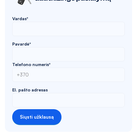
Vardas*
Pavardė*
Telefono numeris*
El. pašto adresas
Siųsti užklausą