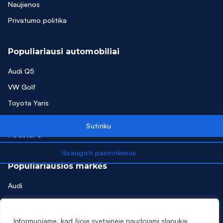
Naujienos
Evoque
Privatumo politika
F Pace
Populiariausi automobiliai
Focus
Audi Q5
FORMENTOR
VW Golf
Freelander
Toyota Yaris
Freemont
Skoda Octavia
Galaxy
Polestar 3
GL350
Populiariausios markės
GLA220
Audi
GLC220
VW
GLK220
Toyota
Informuojame, kad šioje svetainėje naudojami slapukai