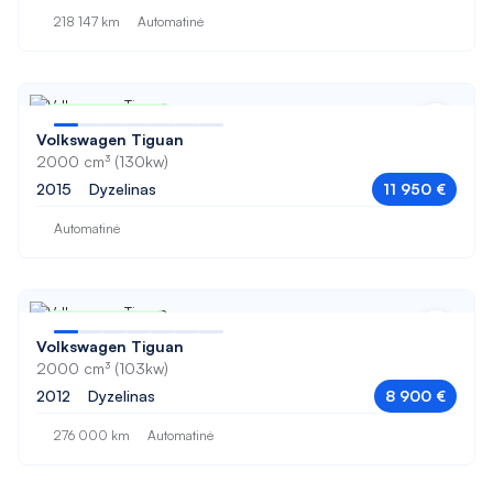
A3
218 147 km
Automatinė
A4
A4 Allroad
Nuo 200 € / mėn
A5
Volkswagen Tiguan
2000 cm³ (130kw)
A6
2015
Dyzelinas
11 950 €
A6 Allroad
Automatinė
A7
Alhambra
Nuo 149 € / mėn
Altea XL
Volkswagen Tiguan
2000 cm³ (103kw)
Antara
2012
Dyzelinas
8 900 €
Arteon
276 000 km
Automatinė
Astra