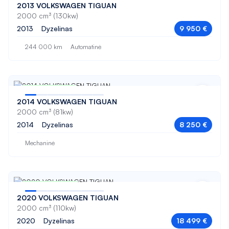
2013 VOLKSWAGEN TIGUAN
Porsche
2000 cm³ (130kw)
525
2013
Dyzelinas
9 950 €
Renault
530
244 000 km
Automatinė
SEAT
530 GT
Skoda
535
Tesla
Nuo 138 € / mėn
535 GT
2014 VOLKSWAGEN TIGUAN
Toyota
2000 cm³ (81kw)
540
2014
Dyzelinas
8 250 €
Volkswagen
6
Mechaninė
Volvo
730
740
Nuo 309 € / mėn
750
2020 VOLKSWAGEN TIGUAN
2000 cm³ (110kw)
A180
2020
Dyzelinas
18 499 €