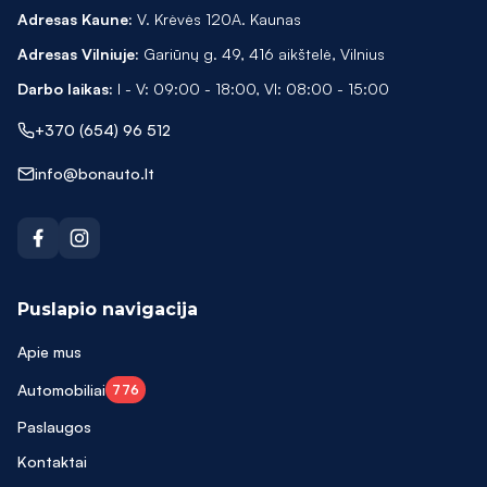
Adresas Kaune:
V. Krėvės 120A. Kaunas
CX-7
Adresas Vilniuje:
Gariūnų g. 49, 416 aikštelė, Vilnius
CX5
Darbo laikas:
I - V: 09:00 - 18:00, VI: 08:00 - 15:00
Discovery
+370 (654) 96 512
DS7 CROSSBACK
info@bonauto.lt
E PACE
E220
E400
Puslapio navigacija
Eclipse Cross
Apie mus
ENYAQ
Automobiliai
776
EOS
Paslaugos
EQC
Kontaktai
Espace