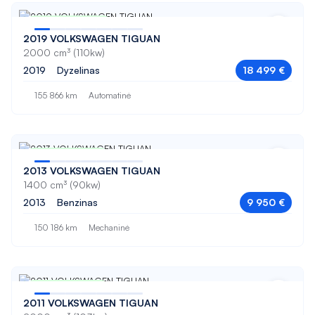
ASX
Nuo 309 € / mėn
ATECA
2019 VOLKSWAGEN TIGUAN
2000 cm³ (110kw)
ATECA FR
2019
Dyzelinas
18 499 €
Auris
155 866 km
Automatinė
Avensis
B180
Nuo 166 € / mėn
B200
2013 VOLKSWAGEN TIGUAN
1400 cm³ (90kw)
C-HR
2013
Benzinas
9 950 €
C-MAX
150 186 km
Mechaninė
C200
C220
Nuo 165 € / mėn
C250
2011 VOLKSWAGEN TIGUAN