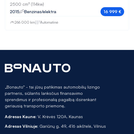
A3
2500 cm³ (114kw)
2015
Benzinas/elektra
16 999 €
A4
266 000 km
Automatinė
A4 Allroad
A5
A6
A6 Allroad
A7
Alhambra
„Bonauto“ - tai jūsų patikimas automobilių lizingo
Altea XL
partneris, siūlantis lanksčius finansavimo
sprendimus ir profesionalią pagalbą išsirenkant
Antara
geriausią transporto priemonę.
Arteon
Adresas Kaune:
V. Krėvės 120A. Kaunas
Astra
Adresas Vilniuje:
Gariūnų g. 49, 416 aikštelė, Vilnius