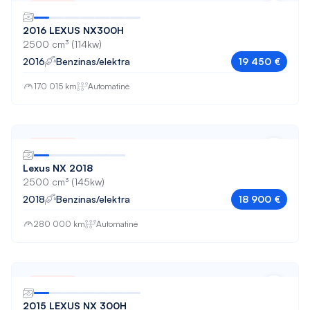
Parduota
Porsche
525
2016 LEXUS NX300H
Renault
2500 cm³ (114kw)
530
2016
Benzinas/elektra
19 450 €
SEAT
530 GT
170 015 km
Automatinė
Skoda
535
Tesla
535 GT
Toyota
Parduota
540
Lexus NX 2018
Volkswagen
6
2500 cm³ (145kw)
2018
Benzinas/elektra
18 900 €
Volvo
730
280 000 km
Automatinė
740
750
A180
Parduota
2015 LEXUS NX 300H