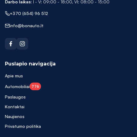
Darbo laikas:
I - V: 09:00 - 18:00, VI: 08:00 - 15:00
ASX
+370 (654) 96 512
ATECA
info@bonauto.lt
ATECA FR
Auris
Avensis
B180
Puslapio navigacija
B200
Apie mus
C-HR
Automobiliai
776
C-MAX
Paslaugos
Kontaktai
C200
Naujienos
C220
Privatumo politika
C250