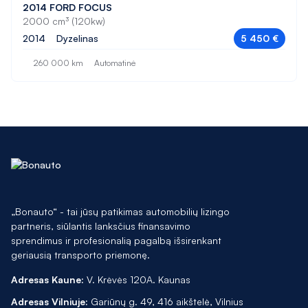
2014 FORD FOCUS
Porsche
2000 cm³ (120kw)
525
2014
Dyzelinas
5 450 €
Renault
530
260 000 km
Automatinė
SEAT
530 GT
Skoda
535
Tesla
535 GT
Toyota
540
Volkswagen
6
Volvo
730
„Bonauto“ - tai jūsų patikimas automobilių lizingo
partneris, siūlantis lanksčius finansavimo
740
sprendimus ir profesionalią pagalbą išsirenkant
geriausią transporto priemonę.
750
Adresas Kaune:
V. Krėvės 120A. Kaunas
A180
Adresas Vilniuje:
Gariūnų g. 49, 416 aikštelė, Vilnius