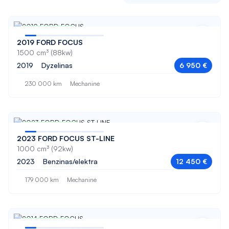
Sidabrinė
Jeep
328
Žalia
Kia
330
Nuo 116 € / mėn
2019 FORD FOCUS
Land Rover
330 GT
1500 cm³ (88kw)
2019
Dyzelinas
6 950 €
Lexus
418
230 000 km
Mechaninė
Mazda
420
Mercedes-Benz
420 GRAN COUPE
Mini
430 GRAN COUPE
Nuo 208 € / mėn
2023 FORD FOCUS ST-LINE
Mitsubishi
1000 cm³ (92kw)
5008
2023
Benzinas/elektra
12 450 €
Nissan
508
179 000 km
Mechaninė
Opel
518
Peugeot
520
POLESTAR
Nuo 91 € / mėn
520 GT