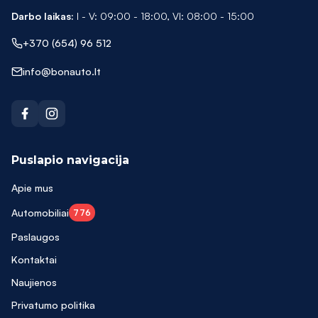
A3
Darbo laikas:
I - V: 09:00 - 18:00, VI: 08:00 - 15:00
A4
+370 (654) 96 512
A4 Allroad
info@bonauto.lt
A5
A6
A6 Allroad
Puslapio navigacija
A7
Apie mus
Alhambra
Automobiliai
776
Altea XL
Paslaugos
Antara
Kontaktai
Arteon
Naujienos
Astra
Privatumo politika