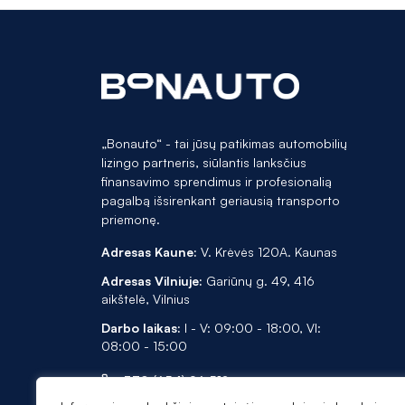
320 GT
Sidabrinė
Jeep
328
Žalia
Kia
330
Land Rover
330 GT
Lexus
418
„Bonauto“ - tai jūsų patikimas automobilių
lizingo partneris, siūlantis lanksčius
Mazda
420
finansavimo sprendimus ir profesionalią
Mercedes-Benz
pagalbą išsirenkant geriausią transporto
420 GRAN COUPE
priemonę.
Mini
430 GRAN COUPE
Adresas Kaune:
V. Krėvės 120A. Kaunas
Mitsubishi
5008
Adresas Vilniuje:
Gariūnų g. 49, 416
aikštelė, Vilnius
Nissan
508
Darbo laikas:
I - V: 09:00 - 18:00, VI:
Opel
518
08:00 - 15:00
Peugeot
520
+370 (654) 96 512