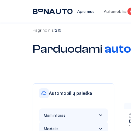
Apie mus
Automobiliai
Pagrindinis
216
/
Parduodami
auto
Automobilių paieška
Gamintojas
Alfa Romeo
Modelis