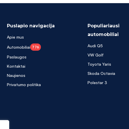
Puslapio navigacija
Populiariausi
automobiliai
Apie mus
Audi Q5
Automobiliai
776
VW Golf
Paslaugos
Toyota Yaris
Kontaktai
Skoda Octavia
Naujienos
Polestar 3
Privatumo politika