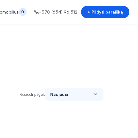
tomobilius
+370 (654) 96 512
+ Pildyti paraišką
0
Naujausi
Rūšiuoti pagal: