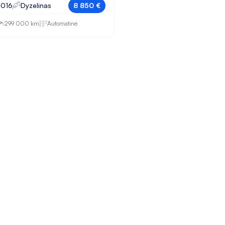
2016
Dyzelinas
8 850 €
299 000 km
Automatinė