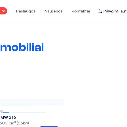
Paslaugos
Naujienos
Kontaktai
Palyginti au
776
mobiliai
Nuo 148 € / mėn
BMW 216
1500 cm³ (85kw)